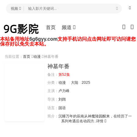
视频
首页
频道
本站备用地址
6g6gyy.com
支持手机访问点击网址即可访问请您
保存好以免失去本站。
当前位置：
首页
动漫
神墓年番
神墓年番
备注：
第52集
分类：
动漫
大陆
2025
主演：
卢力峰
导演：
刘阔
语言：
国语
简介：
沉睡万年的辰南从神魔陵园醒来，在经历了一
系列奇遇后名动四方..
详情