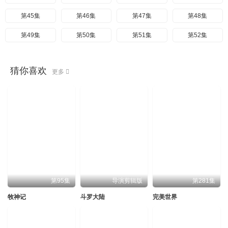
第45集
第46集
第47集
第48集
第49集
第50集
第51集
第52集
猜你喜欢
更多
第95集
导演剪辑版
第281集
牧神记
斗罗大陆
完美世界