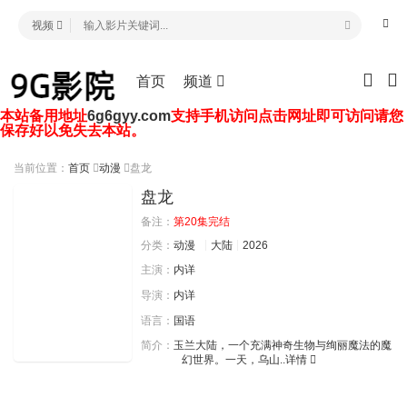
视频
首页
频道
本站备用地址
6g6gyy.com
支持手机访问点击网址即可访问请您
保存好以免失去本站。
当前位置：
首页
动漫
盘龙
盘龙
备注：
第20集完结
分类：
动漫
大陆
2026
主演：
内详
导演：
内详
语言：
国语
简介：
玉兰大陆，一个充满神奇生物与绚丽魔法的魔
幻世界。一天，乌山..
详情