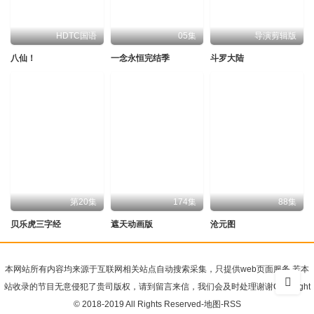
HDTC国语
05集
导演剪辑版
八仙！
一念永恒完结季
斗罗大陆
第20集
174集
88集
贝乐虎三字经
遮天动画版
沧元图
本网站所有内容均来源于互联网相关站点自动搜索采集，只提供web页面服务 若本
站收录的节目无意侵犯了贵司版权，请到留言来信，我们会及时处理谢谢Copyright
© 2018-2019 All Rights Reserved-
地图
-
RSS