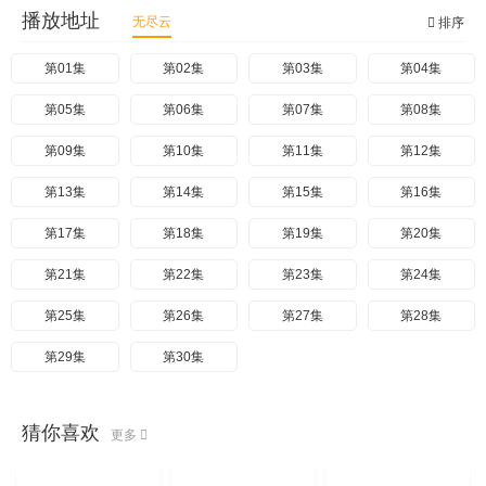
播放地址
无尽云
排序
第01集
第02集
第03集
第04集
第05集
第06集
第07集
第08集
第09集
第10集
第11集
第12集
第13集
第14集
第15集
第16集
第17集
第18集
第19集
第20集
第21集
第22集
第23集
第24集
第25集
第26集
第27集
第28集
第29集
第30集
猜你喜欢
更多