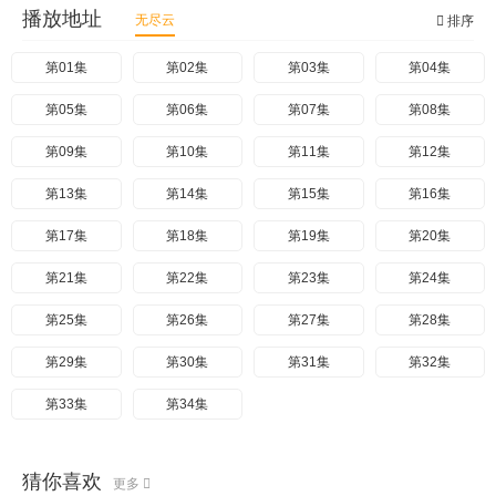
播放地址
无尽云
排序
第01集
第02集
第03集
第04集
第05集
第06集
第07集
第08集
第09集
第10集
第11集
第12集
第13集
第14集
第15集
第16集
第17集
第18集
第19集
第20集
第21集
第22集
第23集
第24集
第25集
第26集
第27集
第28集
第29集
第30集
第31集
第32集
第33集
第34集
猜你喜欢
更多