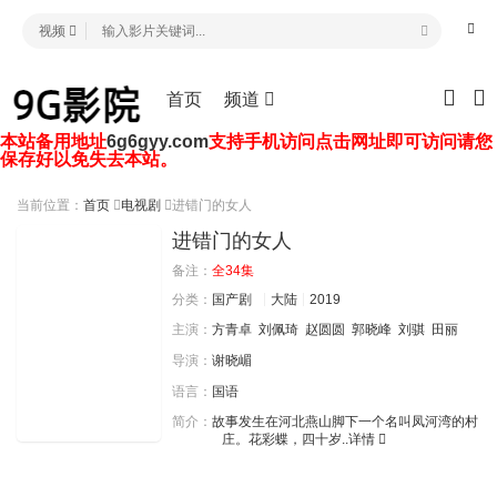
视频
首页
频道
本站备用地址
6g6gyy.com
支持手机访问点击网址即可访问请您
保存好以免失去本站。
当前位置：
首页
电视剧
进错门的女人
进错门的女人
备注：
全34集
分类：
国产剧
大陆
2019
主演：
方青卓
刘佩琦
赵圆圆
郭晓峰
刘骐
田丽
导演：
谢晓嵋
语言：
国语
简介：
故事发生在河北燕山脚下一个名叫凤河湾的村
庄。花彩蝶，四十岁..
详情