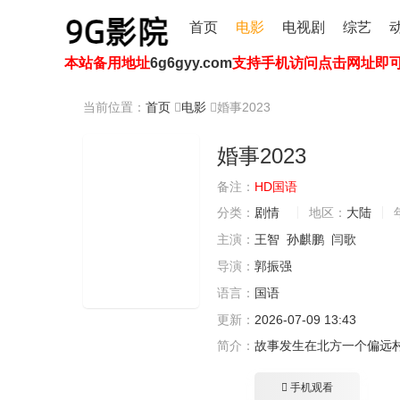
首页
电影
电视剧
综艺
本站备用地址
6g6gyy.com
支持手机访问点击网址即
当前位置：
首页
电影
婚事2023
婚事2023
备注：
HD国语
分类：
剧情
地区：
大陆
主演：
王智
孙麒鹏
闫歌
导演：
郭振强
语言：
国语
更新：
2026-07-09 13:43
简介：
故事发生在北方一个偏远村
手机观看