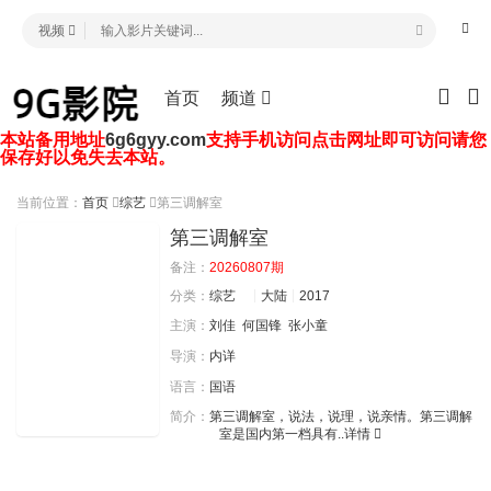
视频
首页
频道
本站备用地址
6g6gyy.com
支持手机访问点击网址即可访问请您
保存好以免失去本站。
当前位置：
首页
综艺
第三调解室
第三调解室
备注：
20260807期
分类：
综艺
大陆
2017
主演：
刘佳
何国锋
张小童
导演：
内详
语言：
国语
简介：
第三调解室，说法，说理，说亲情。第三调解
室是国内第一档具有..
详情