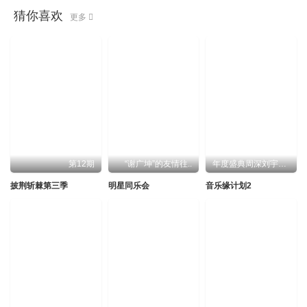
猜你喜欢
更多
第12期
“谢广坤”的友情往..
年度盛典周深刘宇宁..
披荆斩棘第三季
明星同乐会
音乐缘计划2