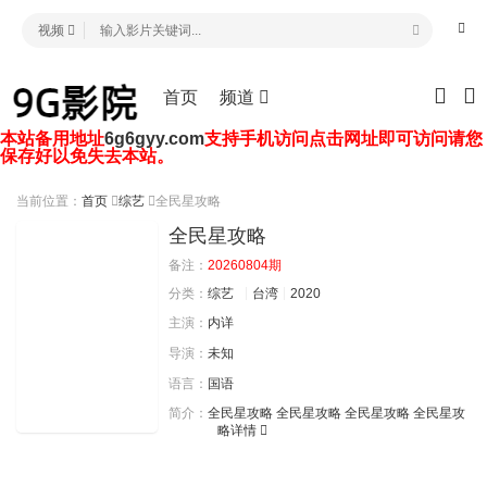
视频
首页
频道
本站备用地址
6g6gyy.com
支持手机访问点击网址即可访问请您
保存好以免失去本站。
当前位置：
首页
综艺
全民星攻略
全民星攻略
备注：
20260804期
分类：
综艺
台湾
2020
主演：
内详
导演：
未知
语言：
国语
简介：
全民星攻略 全民星攻略 全民星攻略 全民星攻
略
详情