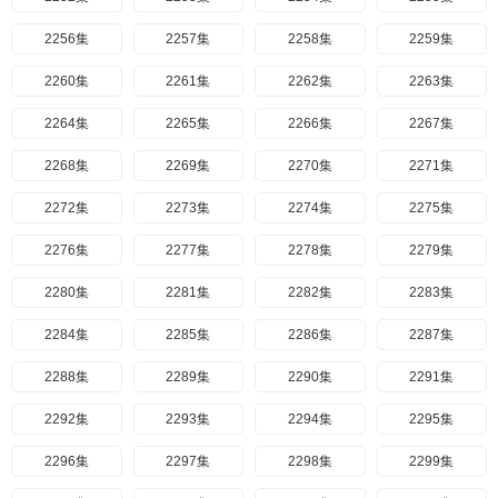
2256集
2257集
2258集
2259集
2260集
2261集
2262集
2263集
2264集
2265集
2266集
2267集
2268集
2269集
2270集
2271集
2272集
2273集
2274集
2275集
2276集
2277集
2278集
2279集
2280集
2281集
2282集
2283集
2284集
2285集
2286集
2287集
2288集
2289集
2290集
2291集
2292集
2293集
2294集
2295集
2296集
2297集
2298集
2299集