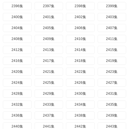
2396集
2397集
2398集
2399集
2400集
2401集
2402集
2403集
2404集
2405集
2406集
2407集
2408集
2409集
2410集
2411集
2412集
2413集
2414集
2415集
2416集
2417集
2418集
2419集
2420集
2421集
2422集
2423集
2424集
2425集
2426集
2427集
2428集
2429集
2430集
2431集
2432集
2433集
2434集
2435集
2436集
2437集
2438集
2439集
2440集
2441集
2442集
2443集