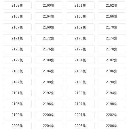
2159集
2160集
2161集
2162集
2163集
2164集
2165集
2166集
2167集
2168集
2169集
2170集
2171集
2172集
2173集
2174集
2175集
2176集
2177集
2178集
2179集
2180集
2181集
2182集
2183集
2184集
2185集
2186集
2187集
2188集
2189集
2190集
2191集
2192集
2193集
2194集
2195集
2196集
2197集
2198集
2199集
2200集
2201集
2202集
2203集
2204集
2205集
2206集