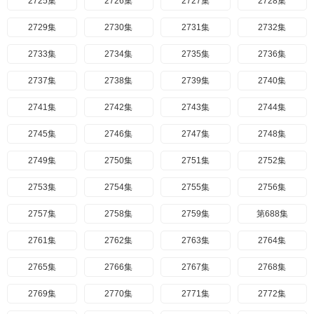
2725集
2726集
2727集
2728集
2729集
2730集
2731集
2732集
2733集
2734集
2735集
2736集
2737集
2738集
2739集
2740集
2741集
2742集
2743集
2744集
2745集
2746集
2747集
2748集
2749集
2750集
2751集
2752集
2753集
2754集
2755集
2756集
2757集
2758集
2759集
第688集
2761集
2762集
2763集
2764集
2765集
2766集
2767集
2768集
2769集
2770集
2771集
2772集