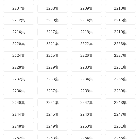
2207集
2208集
2209集
2210集
2212集
2213集
2214集
2215集
2216集
2217集
2218集
2219集
2220集
2221集
2222集
2223集
2224集
2225集
2226集
2227集
2228集
2229集
2230集
2231集
2232集
2233集
2234集
2235集
2236集
2237集
2238集
2239集
2240集
2241集
2242集
2243集
2244集
2245集
2246集
2247集
2248集
2249集
2250集
2251集
2252集
2253集
2254集
2255集