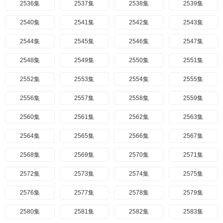
2536集
2537集
2538集
2539集
2540集
2541集
2542集
2543集
2544集
2545集
2546集
2547集
2548集
2549集
2550集
2551集
2552集
2553集
2554集
2555集
2556集
2557集
2558集
2559集
2560集
2561集
2562集
2563集
2564集
2565集
2566集
2567集
2568集
2569集
2570集
2571集
2572集
2573集
2574集
2575集
2576集
2577集
2578集
2579集
2580集
2581集
2582集
2583集