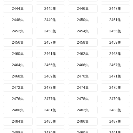
2444集
2445集
2446集
2447集
2448集
2449集
2450集
2451集
2452集
2453集
2454集
2455集
2456集
2457集
2458集
2459集
2460集
2461集
2462集
2463集
2464集
2465集
2466集
2467集
2468集
2469集
2470集
2471集
2472集
2473集
2474集
2475集
2476集
2477集
2478集
2479集
2480集
2481集
2482集
2483集
2484集
2485集
2486集
2487集
2488集
2489集
2490集
2491集