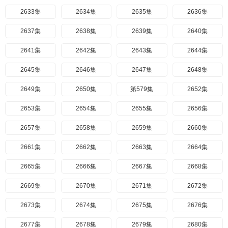
2633集
2634集
2635集
2636集
2637集
2638集
2639集
2640集
2641集
2642集
2643集
2644集
2645集
2646集
2647集
2648集
2649集
2650集
第579集
2652集
2653集
2654集
2655集
2656集
2657集
2658集
2659集
2660集
2661集
2662集
2663集
2664集
2665集
2666集
2667集
2668集
2669集
2670集
2671集
2672集
2673集
2674集
2675集
2676集
2677集
2678集
2679集
2680集