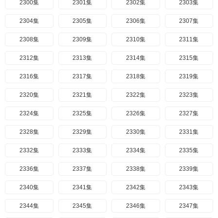
2300集
2301集
2302集
2303集
2304集
2305集
2306集
2307集
2308集
2309集
2310集
2311集
2312集
2313集
2314集
2315集
2316集
2317集
2318集
2319集
2320集
2321集
2322集
2323集
2324集
2325集
2326集
2327集
2328集
2329集
2330集
2331集
2332集
2333集
2334集
2335集
2336集
2337集
2338集
2339集
2340集
2341集
2342集
2343集
2344集
2345集
2346集
2347集