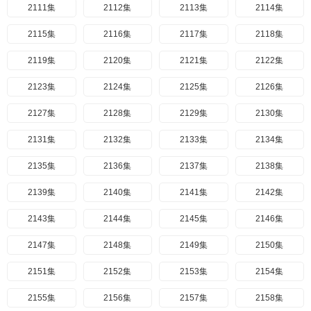
2111集
2112集
2113集
2114集
2115集
2116集
2117集
2118集
2119集
2120集
2121集
2122集
2123集
2124集
2125集
2126集
2127集
2128集
2129集
2130集
2131集
2132集
2133集
2134集
2135集
2136集
2137集
2138集
2139集
2140集
2141集
2142集
2143集
2144集
2145集
2146集
2147集
2148集
2149集
2150集
2151集
2152集
2153集
2154集
2155集
2156集
2157集
2158集