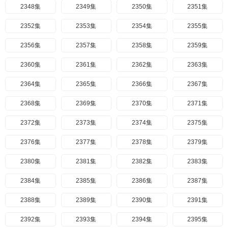
2348集
2349集
2350集
2351集
2352集
2353集
2354集
2355集
2356集
2357集
2358集
2359集
2360集
2361集
2362集
2363集
2364集
2365集
2366集
2367集
2368集
2369集
2370集
2371集
2372集
2373集
2374集
2375集
2376集
2377集
2378集
2379集
2380集
2381集
2382集
2383集
2384集
2385集
2386集
2387集
2388集
2389集
2390集
2391集
2392集
2393集
2394集
2395集