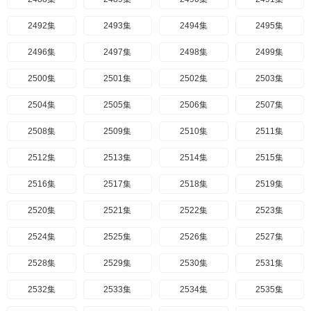
2492集
2493集
2494集
2495集
2496集
2497集
2498集
2499集
2500集
2501集
2502集
2503集
2504集
2505集
2506集
2507集
2508集
2509集
2510集
2511集
2512集
2513集
2514集
2515集
2516集
2517集
2518集
2519集
2520集
2521集
2522集
2523集
2524集
2525集
2526集
2527集
2528集
2529集
2530集
2531集
2532集
2533集
2534集
2535集