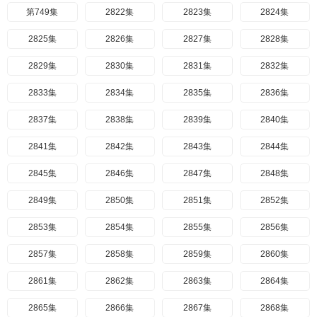
第749集
2822集
2823集
2824集
2825集
2826集
2827集
2828集
2829集
2830集
2831集
2832集
2833集
2834集
2835集
2836集
2837集
2838集
2839集
2840集
2841集
2842集
2843集
2844集
2845集
2846集
2847集
2848集
2849集
2850集
2851集
2852集
2853集
2854集
2855集
2856集
2857集
2858集
2859集
2860集
2861集
2862集
2863集
2864集
2865集
2866集
2867集
2868集